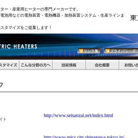
ーター・産業用ヒーターの専門メーカーです。
陽電池用などの電熱装置・電熱機器・加熱装置システム・生産ラインま
カスタマイズをご提案します！
http://www.seisanzai.net/index.html
イト
http://www.mics.city.shinagawa.tokyo.jp/