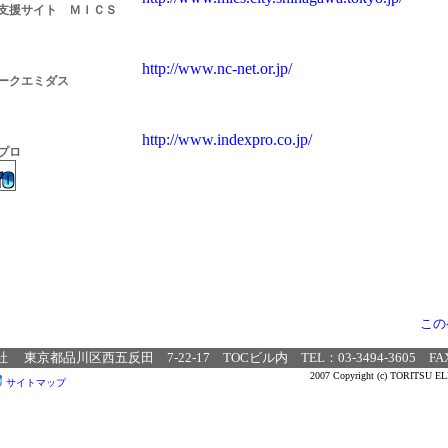
支援サイト ＭＩＣＳ
http://www.nc-net.or.jp/
ークエミダス
http://www.indexpro.co.jp/
プロ
この
京都品川区西五反田 7‐22‐17 TOCビル内 TEL：03-3494-3605 FAX：0
2007 Copyright (c) TORITSU ELEC
サイトマップ