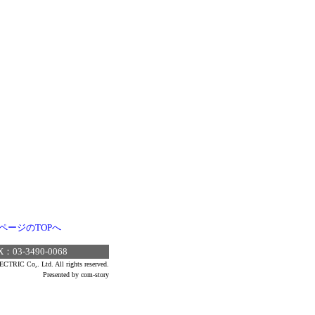
ページのTOPへ
3-3490-0068
TRIC Co,. Ltd. All rights reserved.
Presented by com-story