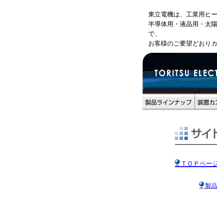
東立電機は、工業用ヒ
半導体用・液晶用・太
で、
お客様のご要望どおり
ＴＯＰペー
製