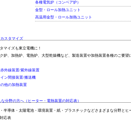
各種電気炉（コンベア炉）
金型・ロール加熱ユニット
高温用金型・ロール加熱ユニット
置カスタマイズ
タマイズも東立電機に！
ク炉、加熱炉、電熱炉、大型乾燥機など、製造装置や加熱装置各種のご要望に
遠赤外線装置/紫外線装置
ライン間接装置/搬送機
その他の加熱装置
んな分野の方へ（ヒーター・電熱装置の対応表）
・半導体・太陽電池・環境装置・紙・プラスチックなどさまざまな分野とヒー
対応表