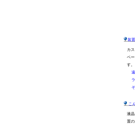
装
カス
ベー
す。
こ
液晶
置の