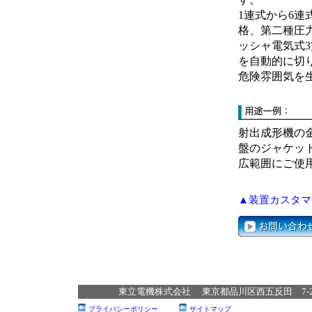
1連式から6
格、第二種圧
ッシャ電気式
を自動的に切
危険雰囲気を
射出成形機の
盤のジャケッ
広範囲にご使
▲装置カスタマ
東立電機株式会社 東京都品川区西五反田 7‐22‐17 T
プライバシーポリシー
サイトマップ