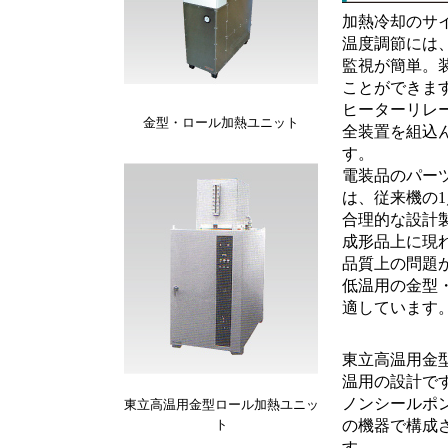
加熱冷却のサ
温度調節には
監視が簡単。
ことができま
ヒーターリレ
金型・ロール加熱ユニット
全装置を組込
す。
電装品のパー
は、従来機の1
合理的な設計
成形品上に現
品質上の問題
低温用の金型
適しています
東立高温用金型
温用の設計で
ノンシールポ
東立高温用金型ロール加熱ユニッ
の機器で構成
ト
す。