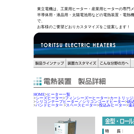
東立電機は、工業用ヒーター・産業用ヒーターの専門
半導体用・液晶用・太陽電池用などの電熱装置・電熱
で、
お客様のご要望どおりカスタマイズをご提案します！
HOME
>
ヒーター一覧
>
シーズヒーター
>
フィンシーズーヒーター
>
カートリッジ
>
シリコンテープヒーター／シリコンコードヒーター
>
鋳
>
バンドヒーター
>
スペースヒーター
>
投込みヒーター
>
遠