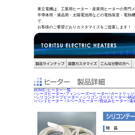
東立電機は、工業用ヒーター・産業用ヒーターの専門
半導体用・液晶用・太陽電池用などの電熱装置・電熱
で、
お客様のご要望どおりカスタマイズをご提案します！
HOME
>
ヒーター一覧
>
シーズヒーター
>
フィンシーズーヒーター
>
カートリッジ
>
シリコンテープヒーター／シリコンコードヒーター
>
鋳
>
バンドヒーター
>
スペースヒーター
>
投込みヒーター
>
遠