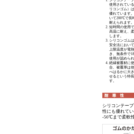
シリコンテー
使用されてい
リコンゴム）
優れています
いて200℃で
耐えられます
短時間の使用で
高温に耐え、
します。
シリコンゴム
安全法におい
上限温度が電
き、無条件で1
使用が認めら
絶縁被覆材に
合、被覆厚は
べはるかに大
せるという特
す。
シリコンテープ
性にも優れてい
-50℃まで柔