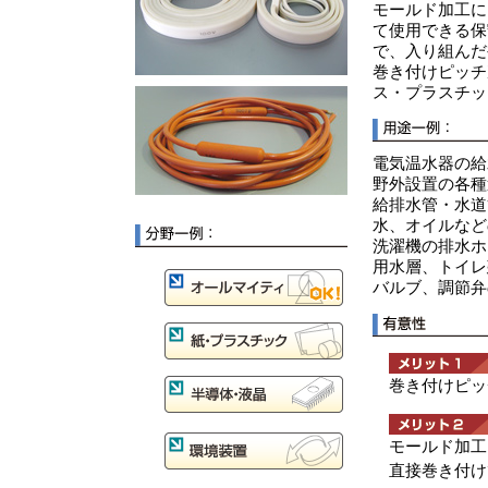
モールド加工に
て使用できる保
で、入り組んだ
巻き付けピッチ
ス・プラスチッ
電気温水器の給
野外設置の各種
給排水管・水道
水、オイルなど
洗濯機の排水ホ
用水層、トイレ
バルブ、調節弁
巻き付けピッ
モールド加工
直接巻き付け