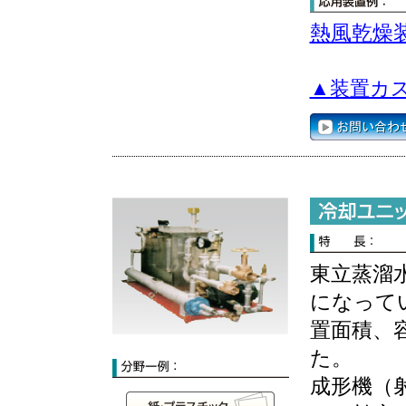
熱風乾燥
▲装置カ
東立蒸溜
になって
置面積、
た。
成形機（