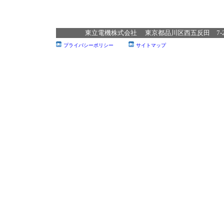
東立電機株式会社 東京都品川区西五反田 7‐22‐17 T
プライバシーポリシー
サイトマップ