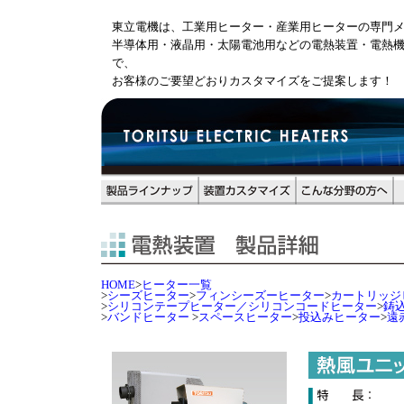
東立電機は、工業用ヒーター・産業用ヒーターの専門
半導体用・液晶用・太陽電池用などの電熱装置・電熱
で、
お客様のご要望どおりカスタマイズをご提案します！
HOME
>
ヒーター一覧
>
シーズヒーター
>
フィンシーズーヒーター
>
カートリッジ
>
シリコンテープヒーター／シリコンコードヒーター
>
鋳
>
バンドヒーター
>
スペースヒーター
>
投込みヒーター
>
遠